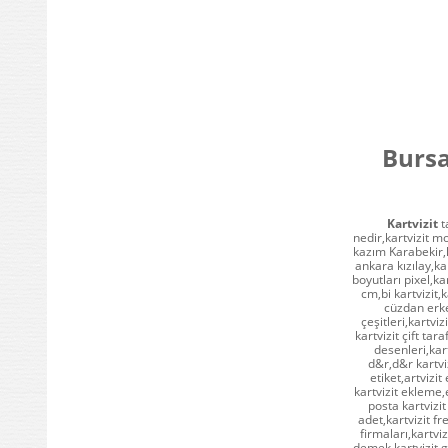
Bursa
Kartvizit
ta
nedir,kartvizit mo
kazım Karabekir,ka
ankara kızılay,kar
boyutları pixel,ka
cm,bi kartvizit,k
cüzdan erkek
çeşitleri,kartviz
kartvizit çift tar
desenleri,kart
d&r,d&r kartviz
etiket,artvizit
kartvizit ekleme,
posta kartvizit
adet,kartvizit fr
firmaları,kartvi
demek,kartvizit 