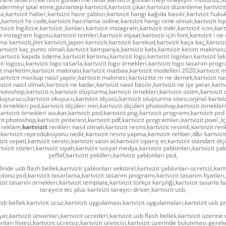
ondermeyi iptal etme,gaziantep kartvizit,kartvizit çıkar,kartvizit düzenleme,kartvizi
,kartvizit haber,kartvizit hazır şablon,kartvizit hangi kağıda basılır,kartvizit hukuk
artvizit hs code,kartvizit hazırlama online,kartvizit hangi renk olmalı,kartvizit Isp
tvizit İngilizce,kartvizit ,konları,kartvizit instagram,kartvizit indir,kartvizit icon,kart
t instagram logosu,kartvizit isimleri,kartvizit inşaat,kartvizit için font,kartvizit i n
a kartvizit,jilet kartvizit,japon kartvizit,kartvizit karekod,kartvizit kaça kaç,kartviz
artvizit kaç punto olmalı,kartvizit kampanya,kartvizit kabı,kartvizit kesim makinası,
artvizit kapıda ödeme,kartvizit kartonu,kartvizit logo,kartvizit logoları,kartvizit lak,
zit logosu,kartvizit logo tasarla,kartvizit logo örnekleri,kartvizit logo tasarım progr
it marketim,kartvizit makinası,kartvizit matbaa,kartvizit modelleri 2020,kartvizit m
tvizit mockup nasıl yapılır,kartvizit makinesi,kartvizitte m ne demek,kartvizit nasıl
tvizit nasıl olmalı,kartvizit ne kadar,kartvizit nasıl basılır,kartvizit ne işe yarar,kartv
hotoshop,kartvizit n,kartvizit oluşturma,kartvizit örnekleri,kartvizit ostim,kartvizit 
luşturucu,kartvizit okuyucu,kartvizit ölçüsü,kartvizit oluşturma sitesi,orjinal kartvizi
t örnekleri psd,kartvizit ölçüleri mm,kartvizit ölçüleri photoshop,kartvizit örnekleri
artvizit örnekleri avukat,kartvizit psd,kartvizit png,kartvizit programı,kartvizit psd 
it photoshop,kartvizit pinterest,kartvizit pdf,kartvizit programları,kartvizit pixel ,lçü
t reklam,
kartvizit
renkleri nasıl olmalı,kartvizit resmi,kartvizit resimli,kartvizit re
kartvizit reprodüksiyonu nedir,kartvizit resmi yapma,kartvizit rehber,d&r kartvizitl
zit sepeti,kartvizit servisi,kartvizit satın al,kartvizit sipariş et,kartvizit standart ölç
tvizit sözleri,kartvizit siyah,kartvizit sosyal medya,kartvizit şablonları,kartvizit şab
şeffaf,kartvizit şekilleri,kartvizit şablonları psd,
klinde usb flash bellek,kartvizit şablonları vektörel,kartvizit şablonları ücretsiz,kart
lonu psd,kartvizit tasarlama,kartvizit tasarım programı,kartvizit tasarım fiyatları,
izit tasarım örnekleri,kartvizit template,kartvizit türkçe karşılığı,kartvizit tasarla ba
tarayıcıt tec plus kartvizit tarayıcı driver,kartvizit usb,
usb bellek,kartvizit ucuz,kartvizit uygulaması,kartvizit uygulamaları,kartvizit usb
yat,kartvizit ünvanları,kartvizit ücretleri,kartvizit usb flash bellek,kartvizit üzerine n
nları listesi,kartvizit ücretsiz,kartvizit üreticisi,kartvizit üzerinde bulunması gerek