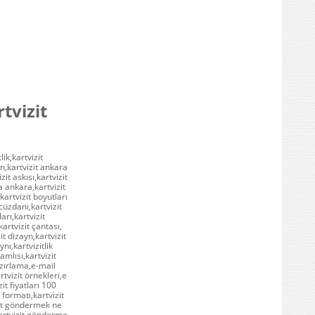
tvizit
lik,kartvizit
an,kartvizit ankara
it askısı,kartvizit
ma ankara,kartvizit
kartvizit boyutları
 cüzdanı,kartvizit
arı,kartvizit
kartvizit çantası,
it dizayn,kartvizit
nı,kartvizitlik
amlısı,kartvizit
azırlama,e-mail
tvizit örnekleri,e
it fiyatları 100
 formatı,kartvizit
izit göndermek ne
artvizit gönderme