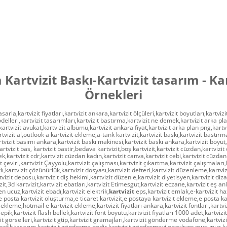
 Kartvizit Baskı-Kartvizit tasarım - Kar
Örnekleri
sarla,kartvizit fiyatları,kartvizit ankara,kartvizit ölçüleri,kartvizit boyutları,kartvizit
delleri,kartvizit tasarımları,kartvizit bastırma,kartvizit ne demek,kartvizit arka pl
rtvizit avukat,kartvizit albümü,kartvizit ankara fiyat,kartvizit arka plan png,kartviz
tvizit al,outlook a kartvizit ekleme,a-tank kartvizit,kartvizit baskı,kartvizit bastır
rtvizit basımı ankara,kartvizit baskı makinesi,kartvizit baskı ankara,kartvizit boyut,
artvizit bas, kartvizit bastir,bedava kartvizit,boş kartvizit,kartvizit cüzdan,kartvizit
,kartvizit cdr,kartvizit cüzdan kadın,kartvizit canva,kartvizit cebi,kartvizit cüzdanl
it çeviri,kartvizit Çayyolu,kartvizit çalışması,kartvizit çıkartma,kartvizit çalışmaları,
aflı,kartvizit çözünürlük,kartvizit dosyası,kartvizit defteri,kartvizit düzenleme,kartviz
vizit deposu,kartvizit diş hekimi,kartvizit düzenle,kartvizit diyetisyen,kartvizit dizay
it,3d kartvizit,kartvizit ebatları,kartvizit Etimesgut,kartvizit eczane,kartvizit eş anl
 en ucuz,kartvizit ebadı,kartvizit elektrik,
kartvizit
eps,kartvizit emlak,e-kartvizit h
e posta kartvizit oluşturma,e ticaret kartvizit,e postaya kartvizit ekleme,e posta kar
 ekleme,hotmail e kartvizit ekleme,kartvizit fiyatları ankara,kartvizit fontları,kartviz
eepik,kartvizit flash bellek,kartvizit font boyutu,kartvizit fiyatları 1000 adet,kartvizit
zit görselleri,kartvizit gtip,kartvizit gramajları,kartvizit gönderme vodafone,kartv
grafik tasarım,kartvizit gönderme nedir,kartvizit göndermeyi onaylıyor musunuz,k