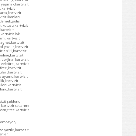
t yapmak,kartvizit
,kartvizit
arta,kartvizit
vizit ikonları
e demek,polis
it kutusu,kartvizit
kartvizit
kartvizit lak
amı,kartvizit
agnet,kartvizit
 yazılır,kartvizit
izit n11,kartvizit
online,kartvizit
t,orjinal kartvizit
 vektörel,kartvizit
free,kartvizit
leri,kartvizit
nk uyumu,kartvizit
ik,kartvizit
üleri,kartvizit
lonu,kartvizit
vizit şablonu
 kartvizit tasarımı
stır,t tec kartvizit
 promosyon,
e yazılır,kartvizit
enler