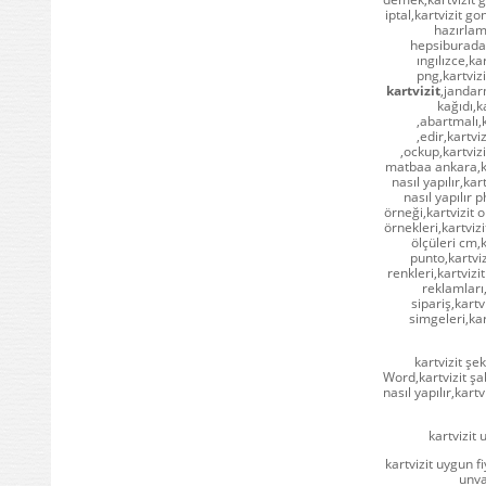
iptal,kartvizit g
hazırlama
hepsiburada,k
ıngılızce,kar
png,kartvizi
kartvizit
,jandarm
kağıdı,k
,abartmalı,k
,edir,kartvi
,ockup,kartviz
matbaa ankara,kar
nasıl yapılır,kar
nasıl yapılır p
örneği,kartvizit o
örnekleri,kartvizi
ölçüleri cm,k
punto,kartviz
renkleri,kartvizi
reklamları,
sipariş,kartvi
simgeleri,kar
kartvizit şe
Word,kartvizit şab
nasıl yapılır,kartv
kartvizit 
kartvizit uygun fi
unva