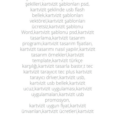
şekilleri,kartvizit şablonları psd,
kartvizit şeklinde usb flash
bellek,kartvizit şablonları
vektörel,kartvizit şablonları
ücretsiz,kartvizit şablonu
Word,kartvizit şablonu psd,kartvizit
tasarlama,kartvizit tasarım
programı,kartvizit tasarım fiyatları,
kartvizit tasarımı nasıl yapılır,kartvizit
tasarım örnekleri,kartvizit
template,kartvizit türkçe
karşılığı,kartvizit tasarla bastır,t tec
kartvizit tarayıcıt tec plus kartvizit
tarayıcı driver,kartvizit usb,
kartvizit usb bellek,kartvizit
ucuz,kartvizit uygulaması,kartvizit
uygulamaları,kartvizit usb
promosyon,
kartvizit uygun fiyat,kartvizit
ünvanları,kartvizit ücretleri,kartvizit