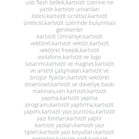
usb flash bellek,kartvizit üzerine ne
yazılır,kartvizit unvanları
listesi,kartvizit ücretsiz,kartvizit
üreticisi,kartvizit üzerinde bulunması
gerekenler
kartvizit Ümraniye,kartvizit
vektörel,kartvizit vektör,kartvizit
vektörel freepik,kartvizit
vodafone,kartvizit ve logo
tasarımı,kartvizit ve magnet,kartvizit
ve antetli çalışmaları,kartvizit ve
broşür fiyatları,kartvizit vektörel
download,kartvizit ve davetiye baskı
makinası,van kartvizit,kartvizit
yapma,kartvizit yapma
programı,kartvizit yaptırma,kartvizit
yapımı,kartvizit yazı puntosu,kartvizit
yazı fontları,kartvizit yaptır
kartvizit yazıları,kartvizit yazı
tipleri,kartvizit yazı boyutları,kartvizit
zeminleri,kartvizit zarfı,kartvizit