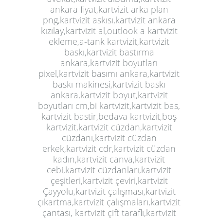
ankara fiyat,kartvizit arka plan
png,kartvizit askısı,kartvizit ankara
kızılay,kartvizit al,outlook a kartvizit
ekleme,a-tank kartvizit,kartvizit
baskı,kartvizit bastırma
ankara,kartvizit boyutları
pixel,kartvizit basımı ankara,kartvizit
baskı makinesi,kartvizit baskı
ankara,kartvizit boyut,kartvizit
boyutları cm,bi kartvizit,kartvizit bas,
kartvizit bastir,bedava kartvizit,boş
kartvizit,kartvizit cüzdan,kartvizit
cüzdanı,kartvizit cüzdan
erkek,kartvizit cdr,kartvizit cüzdan
kadın,kartvizit canva,kartvizit
cebi,kartvizit cüzdanları,kartvizit
çeşitleri,kartvizit çeviri,kartvizit
Çayyolu,kartvizit çalışması,kartvizit
çıkartma,kartvizit çalışmaları,kartvizit
çantası, kartvizit çift taraflı,kartvizit