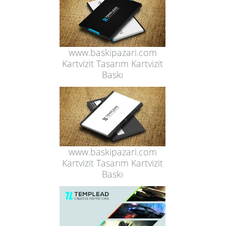
www.baskipazari.com
Kartvizit Tasarım Kartvizit
Baskı
www.baskipazari.com
Kartvizit Tasarım Kartvizit
Baskı