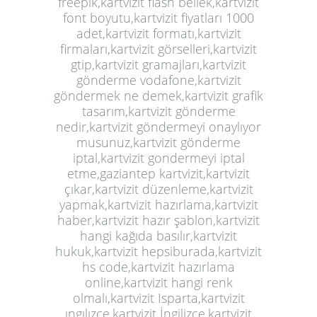
freepik,kartvizit flash bellek,kartvizit
font boyutu,kartvizit fiyatları 1000
adet,kartvizit formatı,kartvizit
firmaları,kartvizit görselleri,kartvizit
gtip,kartvizit gramajları,kartvizit
gönderme vodafone,kartvizit
göndermek ne demek,kartvizit grafik
tasarım,kartvizit gönderme
nedir,kartvizit göndermeyi onaylıyor
musunuz,kartvizit gönderme
iptal,kartvizit gondermeyi iptal
etme,gaziantep kartvizit,kartvizit
çıkar,kartvizit düzenleme,kartvizit
yapmak,kartvizit hazırlama,kartvizit
haber,kartvizit hazır şablon,kartvizit
hangi kağıda basılır,kartvizit
hukuk,kartvizit hepsiburada,kartvizit
hs code,kartvizit hazırlama
online,kartvizit hangi renk
olmalı,kartvizit Isparta,kartvizit
ıngılızce,kartvizit İngilizce,kartvizit