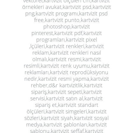
vektörel,kartvizit ölçüleri cm,kartvizit
örnekleri avukat,kartvizit psd,kartvizit
png,kartvizit programı,kartvizit psd
free,kartvizit punto,kartvizit
photoshop,kartvizit
pinterest,kartvizit pdf,kartvizit
programları,kartvizit pixel
,lçüleri,kartvizit renkleri,kartvizit
reklam,
kartvizit
renkleri nasıl
olmalı,kartvizit resmi,kartvizit
resimli,kartvizit renk uyumu,kartvizit
reklamları,kartvizit reprodüksiyonu
nedir,kartvizit resmi yapma,kartvizit
rehber,d&r kartvizitlik,kartvizit
sipariş,kartvizit sepeti,kartvizit
servisi,kartvizit satın al,kartvizit
sipariş et,kartvizit standart
ölçüleri,kartvizit simgeleri,kartvizit
sözleri,kartvizit siyah,kartvizit sosyal
medya,kartvizit şablonları,kartvizit
şablonu,kartvizit şeffaf,kartvizit