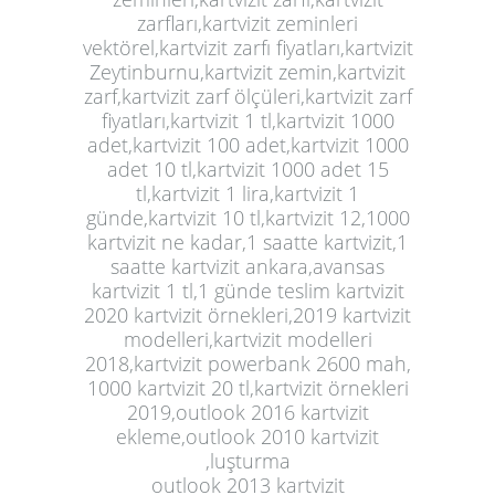
zarfları,kartvizit zeminleri
vektörel,kartvizit zarfı fiyatları,kartvizit
Zeytinburnu,kartvizit zemin,kartvizit
zarf,kartvizit zarf ölçüleri,
kartvizit
zarf
fiyatları,kartvizit 1 tl,kartvizit 1000
adet,kartvizit 100 adet,kartvizit 1000
adet 10 tl,kartvizit 1000 adet 15
tl,kartvizit 1 lira,kartvizit 1
günde,kartvizit 10 tl,kartvizit 12,1000
kartvizit ne kadar,1 saatte kartvizit,1
saatte kartvizit ankara,avansas
kartvizit 1 tl,1 günde teslim kartvizit
2020 kartvizit örnekleri,2019 kartvizit
modelleri,kartvizit modelleri
2018,kartvizit powerbank 2600 mah,
1000 kartvizit 20 tl,kartvizit örnekleri
2019,outlook 2016 kartvizit
ekleme,outlook 2010 kartvizit
,luşturma
outlook 2013 kartvizit