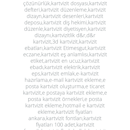
çözünürlük,kartvizit dosyası,kartvizit
defteri,kartvizit düzenleme,kartvizit
dizayn,kartvizit desenleri,kartvizit
deposu,kartvizit diş hekimi,kartvizit
düzenle,kartvizit diyetisyen,kartvizit
dizaynı,kartvizitlik d&r,d&r
kartvizit,3d kartvizit,kartvizit
ebatları,kartvizit Etimesgut,kartvizit
eczane,kartvizit eş anlamlısı,kartvizit
etiket,artvizit en ucuz,kartvizit
ebadı,kartvizit elektrik,
kartvizit
eps,kartvizit emlak,e-kartvizit
hazırlama,e-mail kartvizit ekleme,e
posta kartvizit oluşturma,e ticaret
kartvizit,e postaya kartvizit ekleme,e
posta kartvizit örnekleri,e posta
kartvizit ekleme,hotmail e kartvizit
ekleme,kartvizit fiyatları
ankara,kartvizit fontları,kartvizit
fiyatları 100 adet,kartvizit