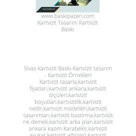
www.baskipazari.com
Kartvizit Tasarım Kartvizit
Baskı
Sivas Kartvizit Baskı-Kartvizit tasarım
- Kartvizit Örnekleri
Kartvizit
tasarla,kartvizit
fiyatları,kartvizit ankara,kartvizit
ölçüleri,kartvizit
boyutları,kartvizitlik,kartvizit
nedir,kartvizit modelleri,kartvizit
tasarımları,kartvizit bastırma,kartvizit
ne demek,kartvizit arka plan,kartvizit
ankara kazım Karabekir,kartvizit
avukat,kartvizit albümü,kartvizit