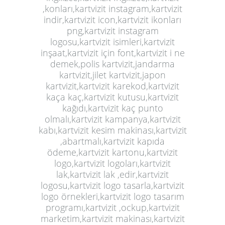
,konları,kartvizit instagram,kartvizit
indir,kartvizit icon,kartvizit ikonları
png,kartvizit instagram
logosu,kartvizit isimleri,kartvizit
inşaat,kartvizit için font,kartvizit i ne
demek,polis
kartvizit
,jandarma
kartvizit,jilet kartvizit,japon
kartvizit,kartvizit karekod,kartvizit
kaça kaç,kartvizit kutusu,kartvizit
kağıdı,kartvizit kaç punto
olmalı,kartvizit kampanya,kartvizit
kabı,kartvizit kesim makinası,kartvizit
,abartmalı,kartvizit kapıda
ödeme,kartvizit kartonu,kartvizit
logo,kartvizit logoları,kartvizit
lak,kartvizit lak ,edir,kartvizit
logosu,kartvizit logo tasarla,kartvizit
logo örnekleri,kartvizit logo tasarım
programı,kartvizit ,ockup,kartvizit
marketim,kartvizit makinası,kartvizit