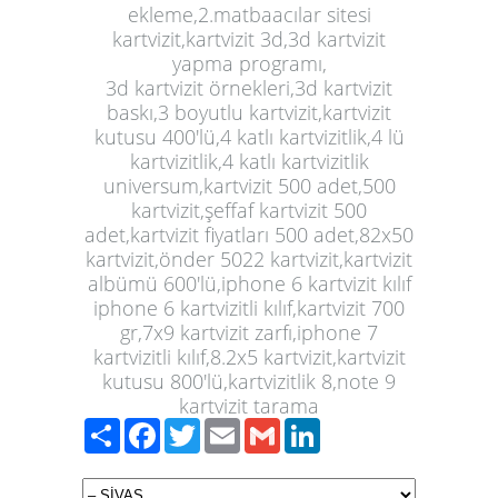
ekleme,2.matbaacılar sitesi
kartvizit,kartvizit 3d,3d kartvizit
yapma programı,
3d
kartvizit
örnekleri,3d kartvizit
baskı,3 boyutlu kartvizit,kartvizit
kutusu 400'lü,4 katlı kartvizitlik,4 lü
kartvizitlik,4 katlı kartvizitlik
universum,kartvizit 500 adet,500
kartvizit,şeffaf kartvizit 500
adet,kartvizit fiyatları 500 adet,82x50
kartvizit,önder 5022 kartvizit,kartvizit
albümü 600'lü,iphone 6 kartvizit kılıf
iphone 6 kartvizitli kılıf,kartvizit 700
gr,7x9 kartvizit zarfı,iphone 7
kartvizitli kılıf,8.2x5 kartvizit,kartvizit
kutusu 800'lü,kartvizitlik 8,note 9
kartvizit tarama
Paylaş
Facebook
Twitter
Email
Gmail
LinkedIn