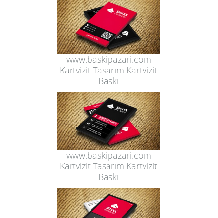
www.baskipazari.com
Kartvizit Tasarım Kartvizit
Baskı
www.baskipazari.com
Kartvizit Tasarım Kartvizit
Baskı