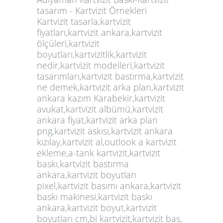
tasarım - Kartvizit Örnekleri
Kartvizit
tasarla,kartvizit
fiyatları,kartvizit ankara,kartvizit
ölçüleri,kartvizit
boyutları,kartvizitlik,kartvizit
nedir,kartvizit modelleri,kartvizit
tasarımları,kartvizit bastırma,kartvizit
ne demek,kartvizit arka plan,kartvizit
ankara kazım Karabekir,kartvizit
avukat,kartvizit albümü,kartvizit
ankara fiyat,kartvizit arka plan
png,kartvizit askısı,kartvizit ankara
kızılay,kartvizit al,outlook a kartvizit
ekleme,a-tank kartvizit,kartvizit
baskı,kartvizit bastırma
ankara,kartvizit boyutları
pixel,kartvizit basımı ankara,kartvizit
baskı makinesi,kartvizit baskı
ankara,kartvizit boyut,kartvizit
boyutları cm,bi kartvizit,kartvizit bas,