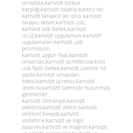
template,kartvizit türkçe
karşılığı,kartvizit tasarla bastır,t tec
kartvizit tarayıcıt tec plus kartvizit
tarayıcı driver,kartvizit usb,
kartvizit usb bellek,kartvizit
ucuz,kartvizit uygulaması,kartvizit
uygulamaları,kartvizit usb
promosyon,
kartvizit uygun fiyat,kartvizit
ünvanları,kartvizit ücretleri,kartvizit
usb flash bellek,kartvizit üzerine ne
yazılır,kartvizit unvanları
listesi,kartvizit ücretsiz,kartvizit
üreticisi,kartvizit üzerinde bulunması
gerekenler
kartvizit Ümraniye,kartvizit
vektörel,kartvizit vektör,kartvizit
vektörel freepik,kartvizit
vodafone,kartvizit ve logo
tasarımı,kartvizit ve magnet,kartvizit