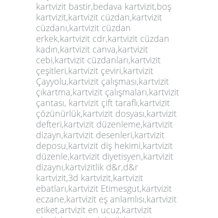
kartvizit bastir,bedava kartvizit,boş
kartvizit,kartvizit cüzdan,kartvizit
cüzdanı,kartvizit cüzdan
erkek,kartvizit cdr,kartvizit cüzdan
kadın,kartvizit canva,kartvizit
cebi,kartvizit cüzdanları,kartvizit
çeşitleri,kartvizit çeviri,kartvizit
Çayyolu,kartvizit çalışması,kartvizit
çıkartma,kartvizit çalışmaları,kartvizit
çantası, kartvizit çift taraflı,kartvizit
çözünürlük,kartvizit dosyası,kartvizit
defteri,kartvizit düzenleme,kartvizit
dizayn,kartvizit desenleri,kartvizit
deposu,kartvizit diş hekimi,kartvizit
düzenle,kartvizit diyetisyen,kartvizit
dizaynı,kartvizitlik d&r,d&r
kartvizit,3d kartvizit,kartvizit
ebatları,kartvizit Etimesgut,kartvizit
eczane,kartvizit eş anlamlısı,kartvizit
etiket,artvizit en ucuz,kartvizit