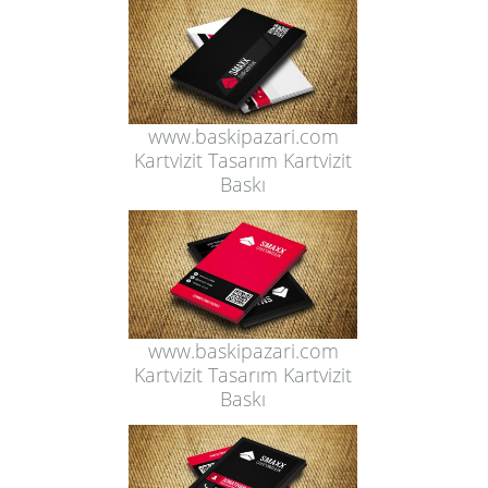
www.baskipazari.com
Kartvizit Tasarım Kartvizit
Baskı
www.baskipazari.com
Kartvizit Tasarım Kartvizit
Baskı