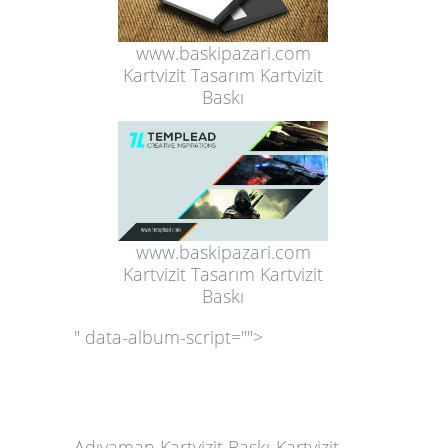
www.baskipazari.com
Kartvizit Tasarım Kartvizit
Baskı
www.baskipazari.com
Kartvizit Tasarım Kartvizit
Baskı
" data-album-script="">
Adıyaman Kartvizit Baskı-Kartvizit