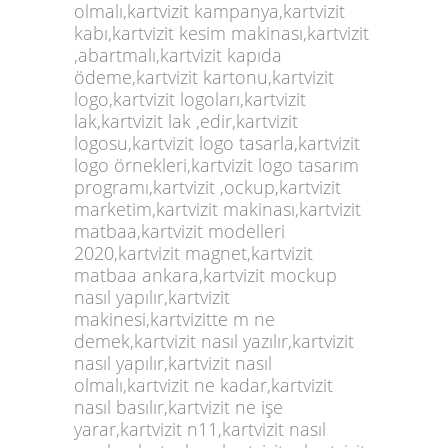
olmalı,kartvizit kampanya,kartvizit
kabı,kartvizit kesim makinası,kartvizit
,abartmalı,kartvizit kapıda
ödeme,kartvizit kartonu,kartvizit
logo,kartvizit logoları,kartvizit
lak,kartvizit lak ,edir,kartvizit
logosu,kartvizit logo tasarla,kartvizit
logo örnekleri,kartvizit logo tasarım
programı,kartvizit ,ockup,kartvizit
marketim,kartvizit makinası,kartvizit
matbaa,kartvizit modelleri
2020,kartvizit magnet,kartvizit
matbaa ankara,kartvizit mockup
nasıl yapılır,kartvizit
makinesi,kartvizitte m ne
demek,kartvizit nasıl yazılır,kartvizit
nasıl yapılır,kartvizit nasıl
olmalı,kartvizit ne kadar,kartvizit
nasıl basılır,kartvizit ne işe
yarar,kartvizit n11,kartvizit nasıl