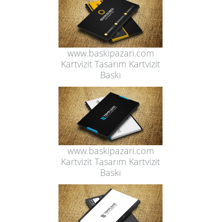
www.baskipazari.com
Kartvizit Tasarım Kartvizit
Baskı
www.baskipazari.com
Kartvizit Tasarım Kartvizit
Baskı