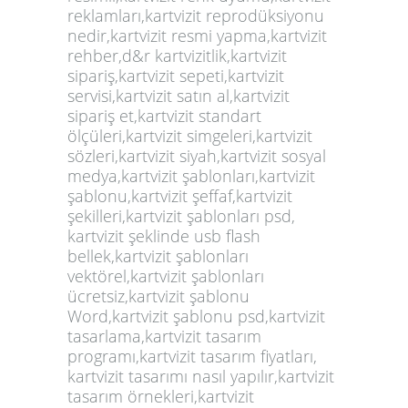
reklamları,kartvizit reprodüksiyonu
nedir,kartvizit resmi yapma,kartvizit
rehber,d&r kartvizitlik,kartvizit
sipariş,kartvizit sepeti,kartvizit
servisi,kartvizit satın al,kartvizit
sipariş et,kartvizit standart
ölçüleri,kartvizit simgeleri,kartvizit
sözleri,kartvizit siyah,kartvizit sosyal
medya,kartvizit şablonları,kartvizit
şablonu,kartvizit şeffaf,kartvizit
şekilleri,kartvizit şablonları psd,
kartvizit şeklinde usb flash
bellek,kartvizit şablonları
vektörel,kartvizit şablonları
ücretsiz,kartvizit şablonu
Word,kartvizit şablonu psd,kartvizit
tasarlama,kartvizit tasarım
programı,kartvizit tasarım fiyatları,
kartvizit tasarımı nasıl yapılır,kartvizit
tasarım örnekleri,kartvizit