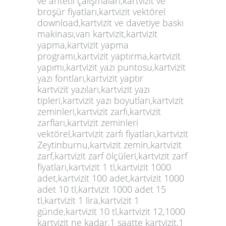
ve antetli çalışmaları,kartvizit ve
broşür fiyatları,kartvizit vektörel
download,kartvizit ve davetiye baskı
makinası,van kartvizit,kartvizit
yapma,kartvizit yapma
programı,kartvizit yaptırma,kartvizit
yapımı,kartvizit yazı puntosu,kartvizit
yazı fontları,kartvizit yaptır
kartvizit yazıları,kartvizit yazı
tipleri,kartvizit yazı boyutları,kartvizit
zeminleri,kartvizit zarfı,kartvizit
zarfları,kartvizit zeminleri
vektörel,kartvizit zarfı fiyatları,kartvizit
Zeytinburnu,kartvizit zemin,kartvizit
zarf,kartvizit zarf ölçüleri,
kartvizit
zarf
fiyatları,kartvizit 1 tl,kartvizit 1000
adet,kartvizit 100 adet,kartvizit 1000
adet 10 tl,kartvizit 1000 adet 15
tl,kartvizit 1 lira,kartvizit 1
günde,kartvizit 10 tl,kartvizit 12,1000
kartvizit ne kadar,1 saatte kartvizit,1