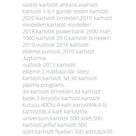
saatte kartvizit ankara,avansas
kartvizit 1 tl,1 günde teslim kartvizit
2020 kartvizit örnekleri,2019 kartvizit
modelleri,kartvizit modelleri
2018,kartvizit powerbank 2600 mah,
1000 kartvizit 20 tl,kartvizit örnekleri
2019,outlook 2016 kartvizit
ekleme,outlook 2010 kartvizit
,luşturma
outlook 2013 kartvizit
ekleme,2.matbaacılar sitesi
kartvizit,kartvizit 3d,3d kartvizit
yapma programı,
3d
kartvizit
örnekleri,3d kartvizit
baskı,3 boyutlu kartvizit,kartvizit
kutusu 400'lü,4 katlı kartvizitlik,4 lü
kartvizitlik,4 katlı kartvizitlik
universum,kartvizit 500 adet,500
kartvizit,şeffaf kartvizit 500
adet,kartvizit fiyatları 500 adet,82x50