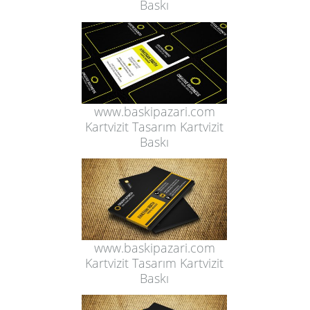
Baskı
www.baskipazari.com
Kartvizit Tasarım Kartvizit
Baskı
www.baskipazari.com
Kartvizit Tasarım Kartvizit
Baskı