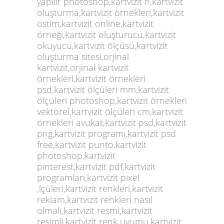
yapılır photoshop,kartvizit n,kartvizit
oluşturma,kartvizit örnekleri,kartvizit
ostim,kartvizit online,kartvizit
örneği,kartvizit oluşturucu,kartvizit
okuyucu,kartvizit ölçüsü,kartvizit
oluşturma sitesi,orjinal
kartvizit,orjinal kartvizit
örnekleri,kartvizit örnekleri
psd,kartvizit ölçüleri mm,kartvizit
ölçüleri photoshop,kartvizit örnekleri
vektörel,kartvizit ölçüleri cm,kartvizit
örnekleri avukat,kartvizit psd,kartvizit
png,kartvizit programı,kartvizit psd
free,kartvizit punto,kartvizit
photoshop,kartvizit
pinterest,kartvizit pdf,kartvizit
programları,kartvizit pixel
,lçüleri,kartvizit renkleri,kartvizit
reklam,
kartvizit
renkleri nasıl
olmalı,kartvizit resmi,kartvizit
resimli,kartvizit renk uyumu,kartvizit