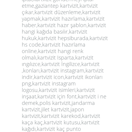
etme,gaziantep kartvizit,kartvizit
çıkar,kartvizit düzenleme,kartvizit
yapmak,kartvizit hazırlama,kartvizit
haber,kartvizit hazır şablon,kartvizit
hangi kağıda basılır,kartvizit
hukuk,kartvizit hepsiburada,kartvizit
hs code,kartvizit hazırlama
online,kartvizit hangi renk
olmalı,kartvizit Isparta,kartvizit
ıngılızce,kartvizit İngilizce,kartvizit
,konları,kartvizit instagram,kartvizit
indir,kartvizit icon,kartvizit ikonları
png,kartvizit instagram
logosu,kartvizit isimleri,kartvizit
inşaat,kartvizit için font,kartvizit i ne
demek,polis
kartvizit
,jandarma
kartvizit,jilet kartvizit,japon
kartvizit,kartvizit karekod,kartvizit
kaça kaç,kartvizit kutusu,kartvizit
kağıdı,kartvizit kaç punto