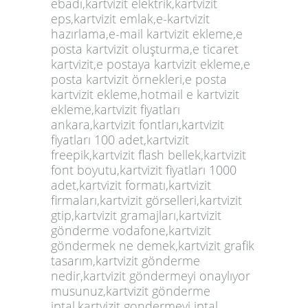
ebadı,kartvizit elektrik,
kartvizit
eps,kartvizit emlak,e-kartvizit
hazırlama,e-mail kartvizit ekleme,e
posta kartvizit oluşturma,e ticaret
kartvizit,e postaya kartvizit ekleme,e
posta kartvizit örnekleri,e posta
kartvizit ekleme,hotmail e kartvizit
ekleme,kartvizit fiyatları
ankara,kartvizit fontları,kartvizit
fiyatları 100 adet,kartvizit
freepik,kartvizit flash bellek,kartvizit
font boyutu,kartvizit fiyatları 1000
adet,kartvizit formatı,kartvizit
firmaları,kartvizit görselleri,kartvizit
gtip,kartvizit gramajları,kartvizit
gönderme vodafone,kartvizit
göndermek ne demek,kartvizit grafik
tasarım,kartvizit gönderme
nedir,kartvizit göndermeyi onaylıyor
musunuz,kartvizit gönderme
iptal,kartvizit gondermeyi iptal