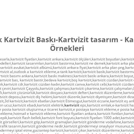
 Kartvizit Baskı-Kartvizit tasarım - Ka
Örnekleri
sarla,kartvizit fiyatları,kartvizit ankara,kartvizit ölçüleri,kartvizit boyutları,kartvizit
delleri,kartvizit tasarımları,kartvizit bastırma,kartvizit ne demek,kartvizit arka pl
rtvizit avukat,kartvizit albümü,kartvizit ankara fiyat,kartvizit arka plan png,kartviz
tvizit al,outlook a kartvizit ekleme,a-tank kartvizit,kartvizit baskı,kartvizit bastır
rtvizit basımı ankara,kartvizit baskı makinesi,kartvizit baskı ankara,kartvizit boyut,
artvizit bas, kartvizit bastir,bedava kartvizit,boş kartvizit,kartvizit cüzdan,kartvizit
,kartvizit cdr,kartvizit cüzdan kadın,kartvizit canva,kartvizit cebi,kartvizit cüzdanl
it çeviri,kartvizit Çayyolu,kartvizit çalışması,kartvizit çıkartma,kartvizit çalışmaları,
aflı,kartvizit çözünürlük,kartvizit dosyası,kartvizit defteri,kartvizit düzenleme,kartviz
vizit deposu,kartvizit diş hekimi,kartvizit düzenle,kartvizit diyetisyen,kartvizit dizay
it,3d kartvizit,kartvizit ebatları,kartvizit Etimesgut,kartvizit eczane,kartvizit eş anl
 en ucuz,kartvizit ebadı,kartvizit elektrik,
kartvizit
eps,kartvizit emlak,e-kartvizit h
e posta kartvizit oluşturma,e ticaret kartvizit,e postaya kartvizit ekleme,e posta kar
 ekleme,hotmail e kartvizit ekleme,kartvizit fiyatları ankara,kartvizit fontları,kartviz
eepik,kartvizit flash bellek,kartvizit font boyutu,kartvizit fiyatları 1000 adet,kartvizit
zit görselleri,kartvizit gtip,kartvizit gramajları,kartvizit gönderme vodafone,kartv
grafik tasarım,kartvizit gönderme nedir,kartvizit göndermeyi onaylıyor musunuz,k
ondermeyi iptal etme,gaziantep kartvizit,kartvizit çıkar,kartvizit düzenleme,kartvizi