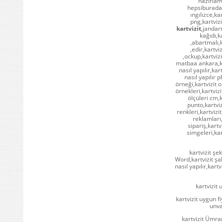
hazırlama
hepsiburada,k
ıngılızce,kar
png,kartvizi
kartvizit
,jandarm
kağıdı,k
,abartmalı,k
,edir,kartvi
,ockup,kartviz
matbaa ankara,kar
nasıl yapılır,kar
nasıl yapılır p
örneği,kartvizit o
örnekleri,kartvizi
ölçüleri cm,k
punto,kartviz
renkleri,kartvizi
reklamları,
sipariş,kartvi
simgeleri,kar
kartvizit şe
Word,kartvizit şab
nasıl yapılır,kartv
kartvizit 
kartvizit uygun fi
unva
kartvizit Ümran