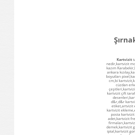
Şırnak
Kartvizit
ta
nedir,kartvizit mo
kazım Karabekir,ka
ankara kızılay,kar
boyutları pixel,ka
cm,bi kartvizit,k
cüzdan erkek
çeşitleri,kartviz
kartvizit çift tar
desenleri,kart
d&r,d&r kartviz
etiket,artvizit
kartvizit ekleme,
posta kartvizit
adet,kartvizit fr
firmaları,kartvi
demek,kartvizit 
iptal,kartvizit g