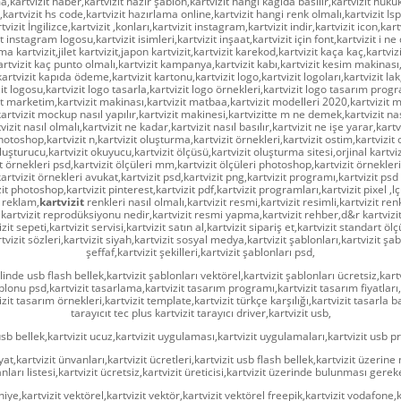
,kartvizit haber,kartvizit hazır şablon,kartvizit hangi kağıda basılır,kartvizit hukuk
artvizit hs code,kartvizit hazırlama online,kartvizit hangi renk olmalı,kartvizit Isp
tvizit İngilizce,kartvizit ,konları,kartvizit instagram,kartvizit indir,kartvizit icon,kart
t instagram logosu,kartvizit isimleri,kartvizit inşaat,kartvizit için font,kartvizit i n
a kartvizit,jilet kartvizit,japon kartvizit,kartvizit karekod,kartvizit kaça kaç,kartviz
artvizit kaç punto olmalı,kartvizit kampanya,kartvizit kabı,kartvizit kesim makinası,
artvizit kapıda ödeme,kartvizit kartonu,kartvizit logo,kartvizit logoları,kartvizit lak,
zit logosu,kartvizit logo tasarla,kartvizit logo örnekleri,kartvizit logo tasarım progr
it marketim,kartvizit makinası,kartvizit matbaa,kartvizit modelleri 2020,kartvizit m
tvizit mockup nasıl yapılır,kartvizit makinesi,kartvizitte m ne demek,kartvizit nasıl
tvizit nasıl olmalı,kartvizit ne kadar,kartvizit nasıl basılır,kartvizit ne işe yarar,kartv
hotoshop,kartvizit n,kartvizit oluşturma,kartvizit örnekleri,kartvizit ostim,kartvizit 
luşturucu,kartvizit okuyucu,kartvizit ölçüsü,kartvizit oluşturma sitesi,orjinal kartvizi
t örnekleri psd,kartvizit ölçüleri mm,kartvizit ölçüleri photoshop,kartvizit örnekleri
artvizit örnekleri avukat,kartvizit psd,kartvizit png,kartvizit programı,kartvizit psd 
it photoshop,kartvizit pinterest,kartvizit pdf,kartvizit programları,kartvizit pixel ,lçü
t reklam,
kartvizit
renkleri nasıl olmalı,kartvizit resmi,kartvizit resimli,kartvizit re
kartvizit reprodüksiyonu nedir,kartvizit resmi yapma,kartvizit rehber,d&r kartvizitl
zit sepeti,kartvizit servisi,kartvizit satın al,kartvizit sipariş et,kartvizit standart ölç
tvizit sözleri,kartvizit siyah,kartvizit sosyal medya,kartvizit şablonları,kartvizit şab
şeffaf,kartvizit şekilleri,kartvizit şablonları psd,
klinde usb flash bellek,kartvizit şablonları vektörel,kartvizit şablonları ücretsiz,kart
lonu psd,kartvizit tasarlama,kartvizit tasarım programı,kartvizit tasarım fiyatları,
izit tasarım örnekleri,kartvizit template,kartvizit türkçe karşılığı,kartvizit tasarla ba
tarayıcıt tec plus kartvizit tarayıcı driver,kartvizit usb,
usb bellek,kartvizit ucuz,kartvizit uygulaması,kartvizit uygulamaları,kartvizit usb
yat,kartvizit ünvanları,kartvizit ücretleri,kartvizit usb flash bellek,kartvizit üzerine n
nları listesi,kartvizit ücretsiz,kartvizit üreticisi,kartvizit üzerinde bulunması gerek
iye,kartvizit vektörel,kartvizit vektör,kartvizit vektörel freepik,kartvizit vodafone,k