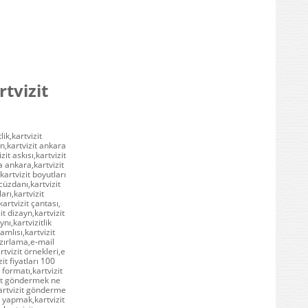
rtvizit
lik,kartvizit
an,kartvizit ankara
it askısı,kartvizit
ma ankara,kartvizit
kartvizit boyutları
 cüzdanı,kartvizit
arı,kartvizit
kartvizit çantası,
it dizayn,kartvizit
nı,kartvizitlik
amlısı,kartvizit
azırlama,e-mail
tvizit örnekleri,e
it fiyatları 100
 formatı,kartvizit
izit göndermek ne
artvizit gönderme
t yapmak,kartvizit