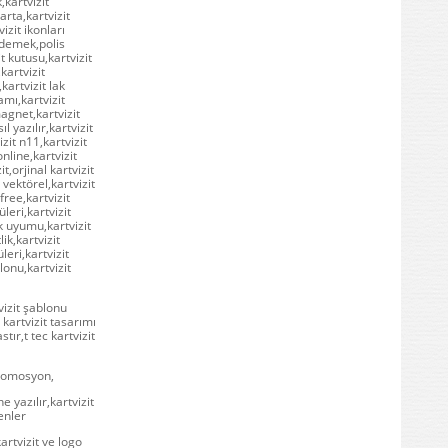
,kartvizit
arta,kartvizit
vizit ikonları
e demek,polis
it kutusu,kartvizit
kartvizit
kartvizit lak
amı,kartvizit
agnet,kartvizit
 yazılır,kartvizit
izit n11,kartvizit
online,kartvizit
t,orjinal kartvizit
 vektörel,kartvizit
free,kartvizit
leri,kartvizit
nk uyumu,kartvizit
ik,kartvizit
üleri,kartvizit
lonu,kartvizit
vizit şablonu
 kartvizit tasarımı
stır,t tec kartvizit
 promosyon,
e yazılır,kartvizit
enler
artvizit ve logo